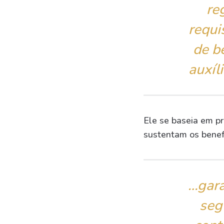
re
requi
de b
auxíl
Ele se baseia em pr
sustentam os benefí
…gara
seg