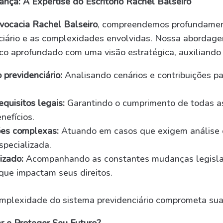
nça: A Expertise do Escritório Rachel Balseiro
dvocacia Rachel Balseiro
, compreendemos profundamen
nciário e as complexidades envolvidas. Nossa abordag
co aprofundado com uma visão estratégica, auxiliando 
 previdenciário:
Analisando cenários e contribuições pa
quisitos legais:
Garantindo o cumprimento de todas as
nefícios.
ões complexas:
Atuando em casos que exigem análise 
specializada.
izado:
Acompanhando as constantes mudanças legisla
 que impactam seus direitos.
mplexidade do sistema previdenciário comprometa sua