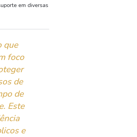
suporte em diversas
o que
om foco
oteger
sos de
mpo de
e. Este
ência
licos e