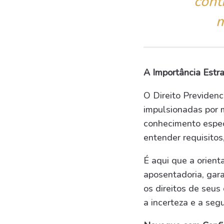
cont
m
A Importância Estr
O Direito Previdenc
impulsionadas por 
conhecimento especi
entender requisitos
É aqui que a orienta
aposentadoria, gar
os direitos de seus
a incerteza e a seg