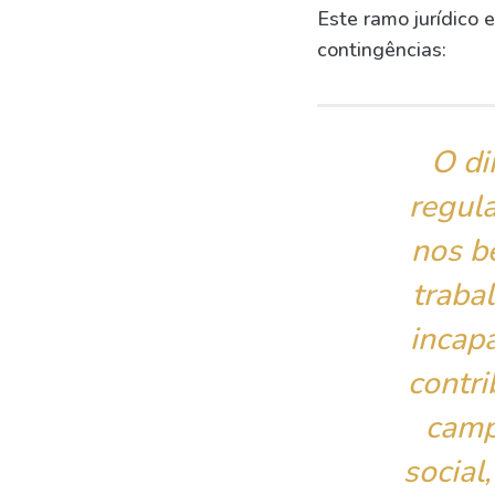
Este ramo jurídico 
contingências:
O di
regula
nos b
traba
incap
contri
camp
social