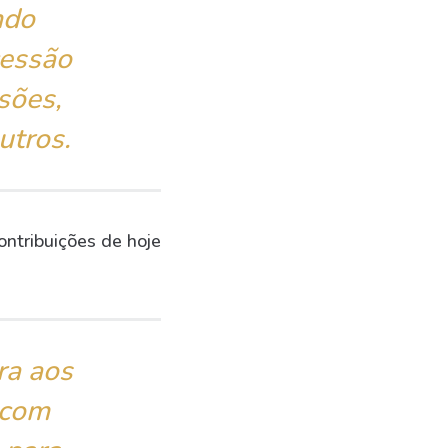
ndo
cessão
sões,
utros.
ontribuições de hoje
ra aos
 com