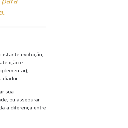
 para
a.
constante evolução,
 atenção e
mplementar),
afiador.
jar sua
ade, ou assegurar
da a diferença entre